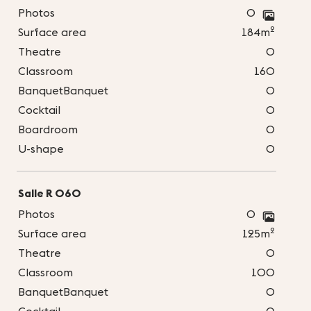
Photos
0
2
Surface area
184m
Theatre
0
Classroom
160
BanquetBanquet
0
Cocktail
0
Boardroom
0
U-shape
0
Salle R 060
Photos
0
2
Surface area
125m
Theatre
0
Classroom
100
BanquetBanquet
0