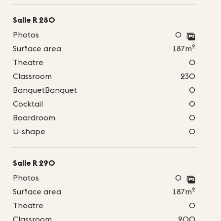
Salle R 280
Photos
0
2
Surface area
187m
Theatre
0
Classroom
230
BanquetBanquet
0
Cocktail
0
Boardroom
0
U-shape
0
Salle R 290
Photos
0
2
Surface area
187m
Theatre
0
Classroom
200