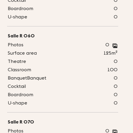
Cocktail
0
Boardroom
0
U-shape
0
Salle R 060
Photos
0
2
Surface area
125m
Theatre
0
Classroom
100
BanquetBanquet
0
Cocktail
0
Boardroom
0
U-shape
0
Salle R 070
Photos
0