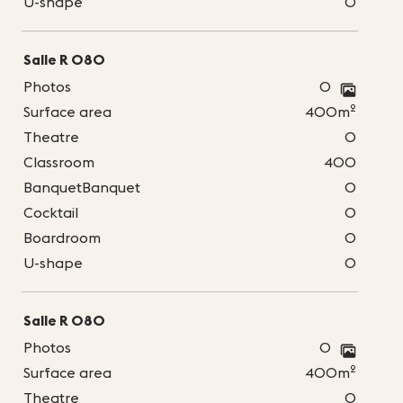
U-shape
0
Salle R 080
Photos
0
2
Surface area
400m
Theatre
0
Classroom
400
BanquetBanquet
0
Cocktail
0
Boardroom
0
U-shape
0
Salle R 080
Photos
0
2
Surface area
400m
Theatre
0