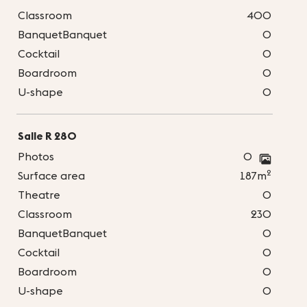
Classroom
400
BanquetBanquet
0
Cocktail
0
Boardroom
0
U-shape
0
Salle R 280
Photos
0
2
Surface area
187m
Theatre
0
Classroom
230
BanquetBanquet
0
Cocktail
0
Boardroom
0
U-shape
0