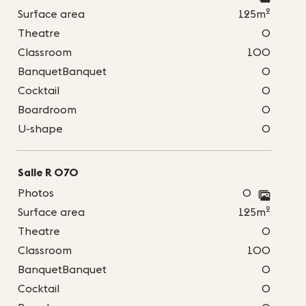
2
Surface area
125m
Theatre
0
Classroom
100
BanquetBanquet
0
Cocktail
0
Boardroom
0
U-shape
0
Salle R 070
Photos
0
2
Surface area
125m
Theatre
0
Classroom
100
BanquetBanquet
0
Cocktail
0