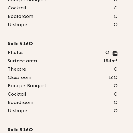
Cocktail
0
Boardroom
0
U-shape
0
Salle S 160
Photos
0
2
Surface area
184m
Theatre
0
Classroom
160
BanquetBanquet
0
Cocktail
0
Boardroom
0
U-shape
0
Salle S 160