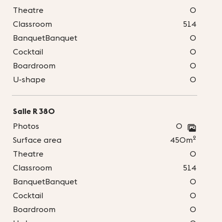
Theatre
0
Classroom
514
BanquetBanquet
0
Cocktail
0
Boardroom
0
U-shape
0
Salle R 380
Photos
0
2
Surface area
450m
Theatre
0
Classroom
514
BanquetBanquet
0
Cocktail
0
Boardroom
0