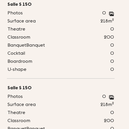
Salle S 150
Photos
0
2
Surface area
218m
Theatre
0
Classroom
200
BanquetBanquet
0
Cocktail
0
Boardroom
0
U-shape
0
Salle S 150
Photos
0
2
Surface area
218m
Theatre
0
Classroom
200
BanquetBanquet
0