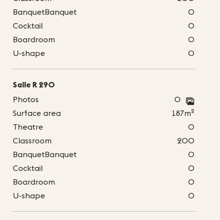
BanquetBanquet
0
Cocktail
0
Boardroom
0
U-shape
0
Salle R 290
Photos
0
2
Surface area
187m
Theatre
0
Classroom
200
BanquetBanquet
0
Cocktail
0
Boardroom
0
U-shape
0